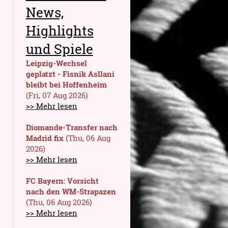
News,
Highlights
und Spiele
Leipzig-Wechsel
geplatzt - Fisnik Asllani
bleibt bei Hoffenheim
(Fri, 07 Aug 2026)
>> Mehr lesen
Diomande-Transfer nach
Madrid fix
(Thu, 06 Aug
2026)
>> Mehr lesen
FC Bayern: Vorsicht
nach den WM-Strapazen
(Thu, 06 Aug 2026)
>> Mehr lesen