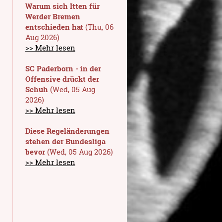
Warum sich Itten für
Werder Bremen
entschieden hat
(Thu, 06
Aug 2026)
>> Mehr lesen
SC Paderborn - in der
Offensive drückt der
Schuh
(Wed, 05 Aug
2026)
>> Mehr lesen
Diese Regeländerungen
stehen der Bundesliga
bevor
(Wed, 05 Aug 2026)
>> Mehr lesen