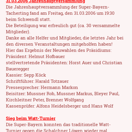
31.03.2006 Jahreshauptversammlung
Die Jahreshauptversammlung der Super-Bayern-
Tacherting fand am Freitag, den 31.03.2006 um 19:30
beim Schwendl statt.
Die Beteiligung war erfreulich gut (ca. 30 versammelte
Mitglieder).
Danke an alle Helfer und Mitglieder, die letztes Jahr bei
den diversen Veranstaltungen mitgeholfen haben!
Hier das Ergebnis der Neuwahlen des Präsidiums:
Präsident: Helmut Hofbauer
stellvertretende Präsidenten: Horst Auer und Christian
Baueregger
Kassier: Sepp Köck
Schriftführer: Harald Totzauer
Pressesprecher: Hermann Markon
Beisitzer: Mussner Rob, Mussner Markus, Bleyer Paul,
Kirchleitner Peter, Brenner Wolfgang
Kassenprüfer: Alfons Heidelsberger und Hans Wolf
Sieg beim Watt-Turnier
Die Super-Bayern konnten das traditionelle Watt-
Turnier gegen die Schalchner Löwen wieder mal